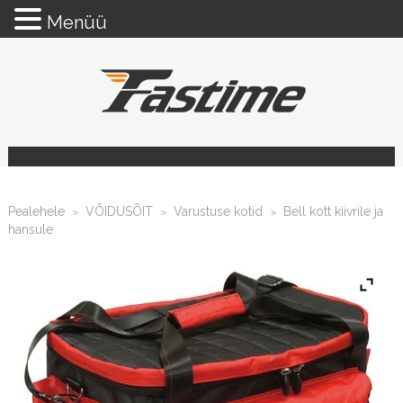
Menüü
Pealehele
VÕIDUSÕIT
Varustuse kotid
Bell kott kiivrile ja
>
>
>
hansule