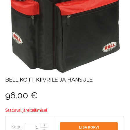
BELL KOTT KIIVRILE JA HANSULE
96.00
€
Saadaval järeltellimisel
Kogus
LISA KORVI