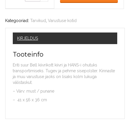
Kategooriad:
Tarvikud
,
Varustuse kotid
KIRJELDUS
Tooteinfo
Eriti suur Bell kiivrikott kiivri ja HANS-i ohutuks
transportimiseks. Tugev ja pehme sisepolster. Kinnaste
ja muu varustuse jaoks on lisaks kolm lukuga
välistaskut.
– Värv: must / punane
– 41 x 56 x 36 cm