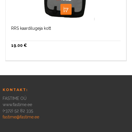
LOE EDASI
RRS kaardilugeja kott
19.00
€
KONTAKT:
FASTIME OÜ
www.fastime.ee
(+372) 52 82 335
fastime@fastime.ee