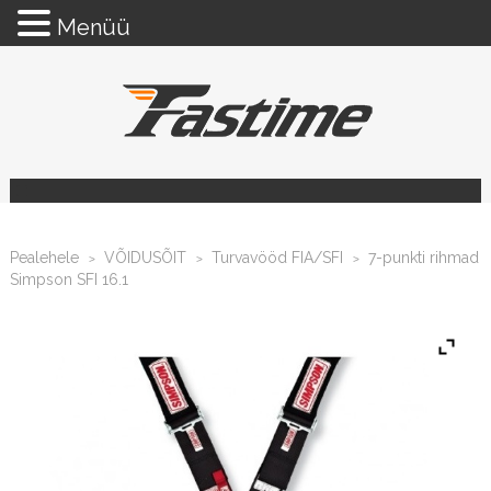
Menüü
Pealehele
VÕIDUSÕIT
Turvavööd FIA/SFI
7-punkti rihmad
>
>
>
Simpson SFI 16.1