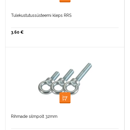
LISA KORVI
Tulekustutussüsteemi kleps RRS
3.60
€
LISA KORVI
Rihmade silmpolt 32mm