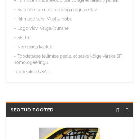
– Formula stiilis alavööd lisa vööga et tekiks 7 punkti.
– Süle rihm on üles tõmbega reguleeritav.
– Rihmade värv: Must ja hõbe
– Logo värv: Valge/punane
– SFI 16.1
– Nomexiga kaetud.
– Toodetakse tellimise peale, et saaks kõige värske SFI
homologeeringu.
Toodetakse USA-s
SEOTUD TOOTED