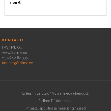
4.00
€
KONTAKT:
FASTIME OÜ
www.fastime.ee
(+372) 52 82 335
fastime@fastime.ee
Ei leia mida otsid? Võta meiega ühendust:
fastime [ät] fastime.ee
Privaatsuspoliitika ja müügitingimused