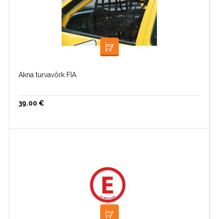
LOE EDASI
Akna turvavõrk FIA
39.00
€