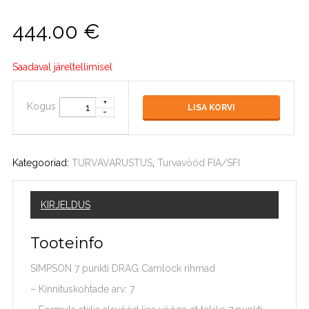
444.00
€
Saadaval järeltellimisel
Kogus
LISA KORVI
Kategooriad:
TURVAVARUSTUS
,
Turvavööd FIA/SFI
KIRJELDUS
Tooteinfo
SIMPSON 7 punkti DRAG Camlock rihmad
– Kinnituskohtade arv: 7