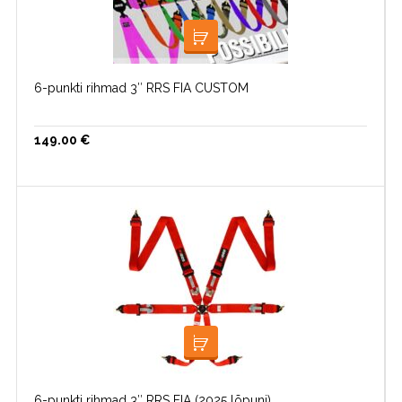
LOE EDASI
6-punkti rihmad 3″ RRS FIA CUSTOM
149.00
€
LISA KORVI
6-punkti rihmad 3″ RRS FIA (2025 lõpuni)