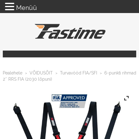
Menüü
Pealehele
VÕIDUSÕIT
Turvavööd FIA/SFI
6-punkti rihmad
>
>
>
2″ RRS FIA (2030 lõpuni)