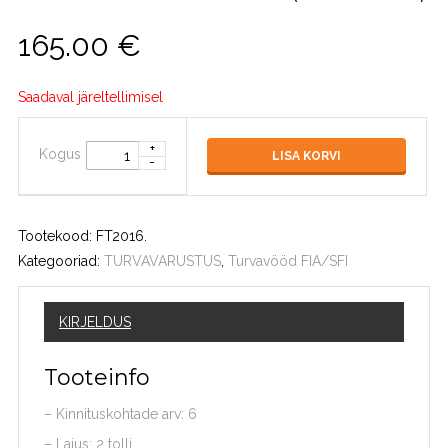
165.00
€
Saadaval järeltellimisel
Kogus
LISA KORVI
Tootekood:
FT2016
.
Kategooriad:
TURVAVARUSTUS
,
Turvavööd FIA/SFI
KIRJELDUS
Tooteinfo
– Kinnituskohtade arv: 6
– Laius: 2 tolli