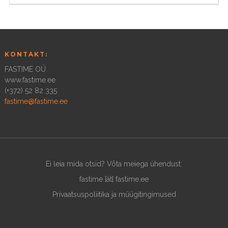
KONTAKT:
FASTIME OÜ
www.fastime.ee
(+372) 52 82 335
fastime@fastime.ee
Ei leia mida otsid? Võta meiega ühendust:
fastime [ät] fastime.ee
Privaatsuspoliitika ja müügitingimused