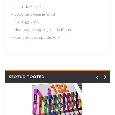
– Rihmade värv: Must
– Logo värv: Punane/must
– FIA 8853-2016
– Homologeering 2030 aasta lõpuni
– Komplektis silmpoldid (6tk)
SEOTUD TOOTED