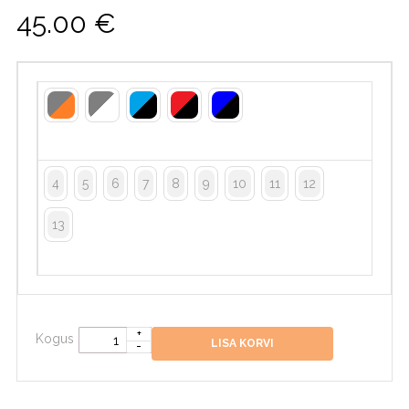
45.00
€
4
5
6
7
8
9
10
11
12
13
Kogus
LISA KORVI