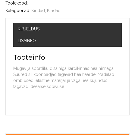
Tootekood:
-
.
Kategooriad:
Kindad
,
Kindad
KIRJELDUS
LISAINFO
Tooteinfo
Mugav ja sportliku disainiga kardikinnas hea hinnaga.
Suured silikoonpadjad tagavad hea haarde. Madalad
õmblused, elastne materjal ja väga hea kujundus
tagavad ideaalse sobivuse.