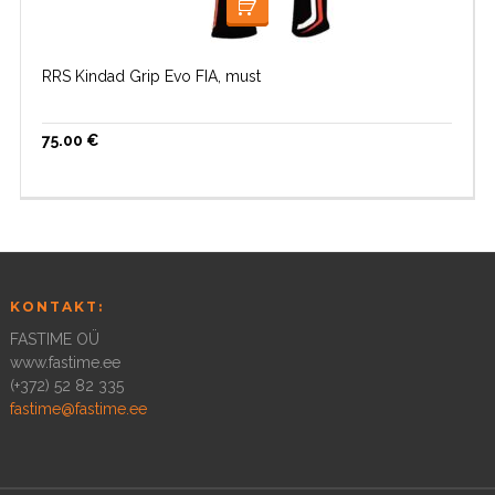
VALI
RRS Kindad Grip Evo FIA, must
75.00
€
KONTAKT:
FASTIME OÜ
www.fastime.ee
(+372) 52 82 335
fastime@fastime.ee