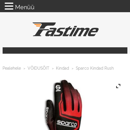
Menüü
Pealehele
VÕIDUSÕIT
Kindad
Sparco Kindad Rush
>
>
>