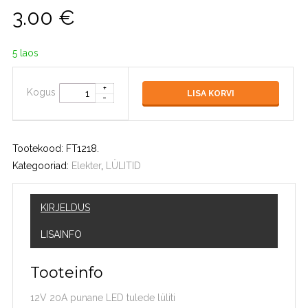
3.00
€
5 laos
Kogus
LISA KORVI
Tootekood:
FT1218
.
Kategooriad:
Elekter
,
LÜLITID
KIRJELDUS
LISAINFO
Tooteinfo
12V 20A punane LED tulede lüliti