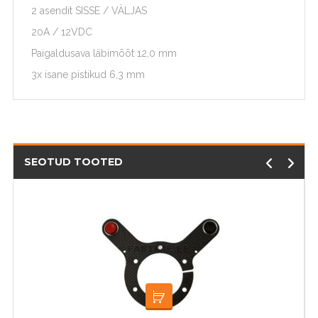
2 asendit SISSE / VÄLJAS
20A / 12VDC
Paigaldusava läbimõõt 12,0 mm
3x isane pistikud 6,3 mm
SEOTUD TOOTED
LOE EDASI