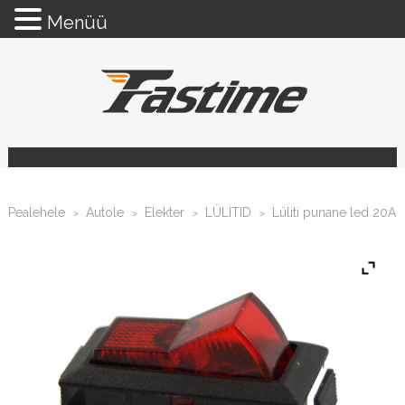
Menüü
Pealehele
Autole
Elekter
LÜLITID
Lüliti punane led 20A
>
>
>
>