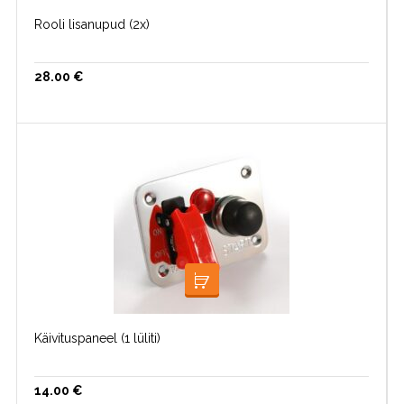
Rooli lisanupud (2x)
28.00
€
LOE EDASI
Käivituspaneel (1 lüliti)
14.00
€