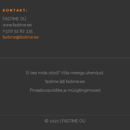
KONTAKT:
FASTIME OÜ
www.fastime.ee
(+372) 52 82 335
fastime@fastime.ee
Ei leia mida otsid? Võta meiega ühendust:
fastime [ät] fastime.ee
Privaatsuspoliitika ja müügitingimused
© 2021 | FASTIME OÜ