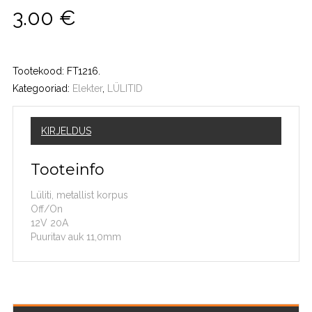
3.00
€
Tootekood:
FT1216
.
Kategooriad:
Elekter
,
LÜLITID
KIRJELDUS
Tooteinfo
Lüliti, metallist korpus
Off/On
12V 20A
Puuritav auk 11,0mm