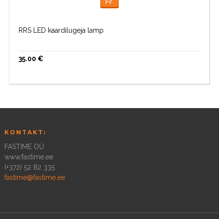
LOE EDASI
RRS LED kaardilugeja lamp
35.00
€
KONTAKT:
FASTIME OÜ
www.fastime.ee
(+372) 52 82 335
fastime@fastime.ee