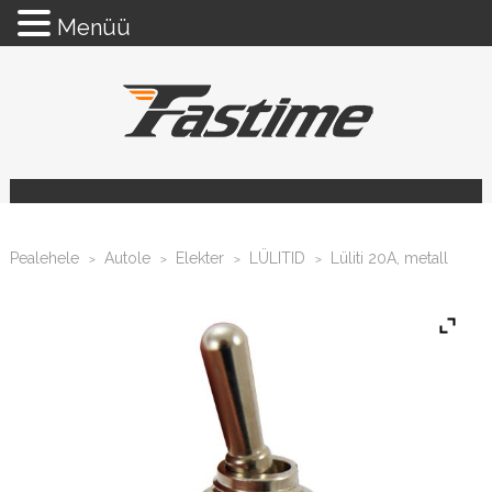
Menüü
Pealehele
Autole
Elekter
LÜLITID
Lüliti 20A, metall
>
>
>
>